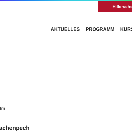
Hillersche
AKTUELLES
PROGRAMM
KUR
ilm
rachenpech