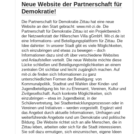
Neue Website der Partnerschaft für
Demokratie!
Die Partnerschaft für Demokratie Zittau hat eine neue
Website an den Start gebracht: www.mit-zi.de. Die
Partnerschaft für Demokratie Zittau ist ein Projektbereich
der Netzwerkstatt der Hillerschen Villa gGmbH. Mit-zi.de ist
eine Informations- und Beteiligungsplattform für Zittau. Die
Idee dahinter: In unserer Stadt gibt es viele Möglichkeiten,
sich einzubringen und etwas zu bewegen – doch
Informationen dazu sind oft über verschiedene Websites
und Anlaufstellen verteilt. Die neue Website möchte diese
Lücke schließen und Beteiligungsmöglichkeiten an einem
zentralen Ort sichtbar und leicht zugänglich machen. Auf
mit-zi.de finden sich Informationen zu ganz
unterschiedlichen Formen der Beteiligung: von
Kommunalpolitik, Stadtrat und Wahlen über Kinder- und
Jugendbeteiligung bis hin zu Ehrenamt, Vereinen, Kultur und
Zivilgesellschaft. Auch konkrete Möglichkeiten, sich
einzubringen – etwa im Jugendbeirat, in der
Schülervertretung, bei Stadtentwicklungsprozessen oder in
Vereinen und Initiativen – werden vorgestellt. Ergänzt wird
das Angebot durch aktuelle Informationen, Umfragen und
weiterführende Angebote rund um Demokratie und politische
Bildung. Die Website richtet sich an alle Menschen, die in
Zittau leben, arbeiten oder sich für die Stadt interessieren.
Sie soll dazu ermutigen, sich einzumischen, eigene Ideen