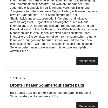
Informationen zu ganz unterschiedlichen Formen der Beteiligung:
von Kommunalpolitik, Stadtrat und Wahlen über Kinder- und
Jugendbeteiligung bis hin zu Ehrenamt, Vereinen, Kultur und
Zivilgesellschaft. Auch konkrete Möglichkeiten, sich einzubringen –
etwa im Jugendbeirat, in der Schülervertretung, bei
Stadtentwicklungsprozessen oder in Vereinen und Initiativen –
werden vorgestellt. Ergänzt wird das Angebot durch aktuelle
Informationen, Umfragen und weiterführende Angebote rund um
Demokratie und politische Bildung. Die Website richtet sich an alle
Menschen, die in Zittau leben, arbeiten oder sich für die Stadt
interessieren. Sie soll dazu ermutigen, sich einzumischen, eigene
Ideen einzubringen und herauszufinden, wo und wie man Zittau
mitgestalten kann. Wir freuen uns, wenn ihr selbst einmal auf der
Seite vorbeischaut und sie in eurem Umfeld weiterempfehlt.
www.mit-zi.de
Weiterlesen
17.07.2026
Dronte Theater Sommertour startet bald!
Bald geht sie los, die große Sommertour des Dronte Theaters!
Schaut vorbei, wir freuen uns auf Euch!
Weiterlesen