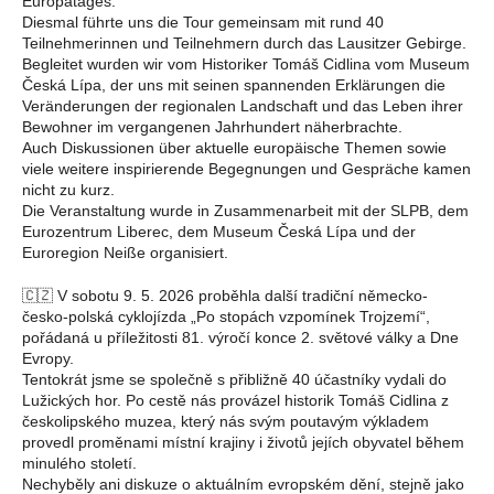
Europatages.
Diesmal führte uns die Tour gemeinsam mit rund 40
Teilnehmerinnen und Teilnehmern durch das Lausitzer Gebirge.
Begleitet wurden wir vom Historiker Tomáš Cidlina vom Museum
Česká Lípa, der uns mit seinen spannenden Erklärungen die
Veränderungen der regionalen Landschaft und das Leben ihrer
Bewohner im vergangenen Jahrhundert näherbrachte.
Auch Diskussionen über aktuelle europäische Themen sowie
viele weitere inspirierende Begegnungen und Gespräche kamen
nicht zu kurz.
Die Veranstaltung wurde in Zusammenarbeit mit der SLPB, dem
Eurozentrum Liberec, dem Museum Česká Lípa und der
Euroregion Neiße organisiert.
🇨🇿 V sobotu 9. 5. 2026 proběhla další tradiční německo-
česko-polská cyklojízda „Po stopách vzpomínek Trojzemí“,
pořádaná u příležitosti 81. výročí konce 2. světové války a Dne
Evropy.
Tentokrát jsme se společně s přibližně 40 účastníky vydali do
Lužických hor. Po cestě nás provázel historik Tomáš Cidlina z
českolipského muzea, který nás svým poutavým výkladem
provedl proměnami místní krajiny i životů jejích obyvatel během
minulého století.
Nechyběly ani diskuze o aktuálním evropském dění, stejně jako