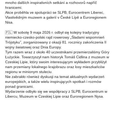
mnoho dalších inspirativních setkání a rozhovorů napříč
hranicemi.
Akce proběhla ve spolupráci se SLPB, Eurocentrem Liberec,
Vlastivědným muzeem a galerií v České Lípě a Euroregionem
Nisa.
🇵🇱 W sobotę 9 maja 2026 r. odbył się kolejny tradycyjny
niemiecko-czesko-polski rajd rowerowy „Śladami wspomnień
Trójstyku”, zorganizowany z okazji 81. rocznicy zakończenia II
wojny światowej oraz Dnia Europy.
Tym razem wraz z około 40 uczestnikami przemierzaliśmy Góry
Łużyckie. Towarzyszył nam historyk Tomáš Cidlina z muzeum w
Czeskiej Lipie, który swoim interesującym wykładem przybliżył
nam przemiany lokalnego krajobrazu oraz losy mieszkańców
regionu w minionym stuleciu.
Nie zabrakło również dyskusji na temat aktualnych wydarzeń
europejskich, a także wielu inspirujących spotkań i rozmów
ponad granicami.
Wydarzenie odbyło się we współpracy z SLPB, Eurocentrum w
Libercu, Muzeum w Czeskiej Lipie oraz Euroregionem Nysa.