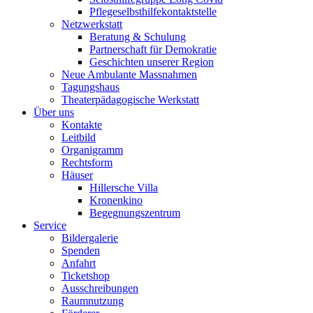
Pflegeselbsthilfekontaktstelle
Netzwerkstatt
Beratung & Schulung
Partnerschaft für Demokratie
Geschichten unserer Region
Neue Ambulante Massnahmen
Tagungshaus
Theaterpädagogische Werkstatt
Über uns
Kontakte
Leitbild
Organigramm
Rechtsform
Häuser
Hillersche Villa
Kronenkino
Begegnungszentrum
Service
Bildergalerie
Spenden
Anfahrt
Ticketshop
Ausschreibungen
Raumnutzung