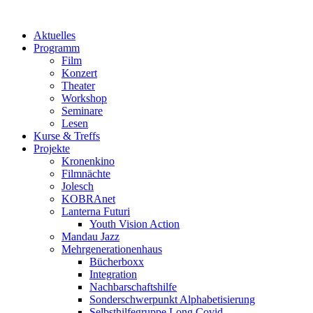
Aktuelles
Programm
Film
Konzert
Theater
Workshop
Seminare
Lesen
Kurse & Treffs
Projekte
Kronenkino
Filmnächte
Jolesch
KOBRAnet
Lanterna Futuri
Youth Vision Action
Mandau Jazz
Mehrgenerationenhaus
Bücherboxx
Integration
Nachbarschaftshilfe
Sonderschwerpunkt Alphabetisierung
Selbsthilfegruppe Long Covid