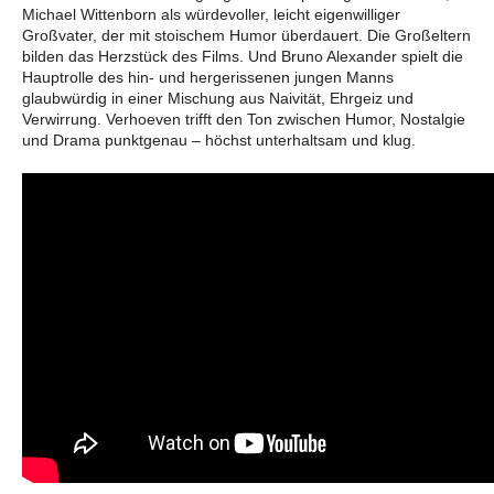
Michael Wittenborn als würdevoller, leicht eigenwilliger
Großvater, der mit stoischem Humor überdauert. Die Großeltern
bilden das Herzstück des Films. Und Bruno Alexander spielt die
Hauptrolle des hin- und hergerissenen jungen Manns
glaubwürdig in einer Mischung aus Naivität, Ehrgeiz und
Verwirrung. Verhoeven trifft den Ton zwischen Humor, Nostalgie
und Drama punktgenau – höchst unterhaltsam und klug.