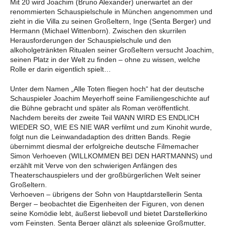
Mit 20 wird Joachim (Bruno Alexander) unerwartet an der
renommierten Schauspielschule in München angenommen und
zieht in die Villa zu seinen Großeltern, Inge (Senta Berger) und
Hermann (Michael Wittenborn). Zwischen den skurrilen
Herausforderungen der Schauspielschule und den
alkoholgetränkten Ritualen seiner Großeltern versucht Joachim,
seinen Platz in der Welt zu finden – ohne zu wissen, welche
Rolle er darin eigentlich spielt…
Unter dem Namen „Alle Toten fliegen hoch“ hat der deutsche
Schauspieler Joachim Meyerhoff seine Familiengeschichte auf
die Bühne gebracht und später als Roman veröffentlicht.
Nachdem bereits der zweite Teil WANN WIRD ES ENDLICH
WIEDER SO, WIE ES NIE WAR verfilmt und zum Kinohit wurde,
folgt nun die Leinwandadaption des dritten Bands. Regie
übernimmt diesmal der erfolgreiche deutsche Filmemacher
Simon Verhoeven (WILLKOMMEN BEI DEN HARTMANNS) und
erzählt mit Verve von den schwierigen Anfängen des
Theaterschauspielers und der großbürgerlichen Welt seiner
Großeltern.
Verhoeven – übrigens der Sohn von Hauptdarstellerin Senta
Berger – beobachtet die Eigenheiten der Figuren, von denen
seine Komödie lebt, äußerst liebevoll und bietet Darstellerkino
vom Feinsten. Senta Berger glänzt als spleenige Großmutter,